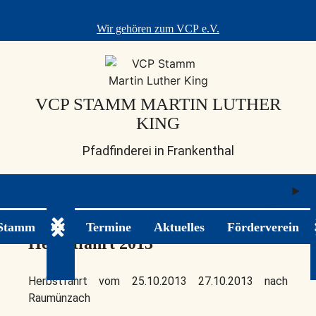
Skip
to
Wir gehören zum
VCP e.V.
content
VCP STAMM MARTIN LUTHER
KING
Pfadfinderei in Frankenthal
M
ö
 Stamm
Termine
Aktuelles
Förderverein
Untermenü ein-/ausklappen
Herbstfahrt 2013
Herbstfahrt vom 25.10.2013 27.10.2013 nach
Raumünzach