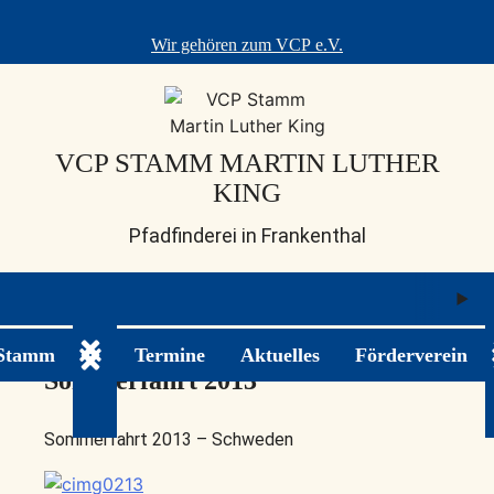
Skip
to
Wir gehören zum
VCP e.V.
content
VCP STAMM MARTIN LUTHER
KING
Pfadfinderei in Frankenthal
M
ö
 Stamm
Termine
Aktuelles
Förderverein
Untermenü ein-/ausklappen
Sommerfahrt 2013
Sommerfahrt 2013 – Schweden