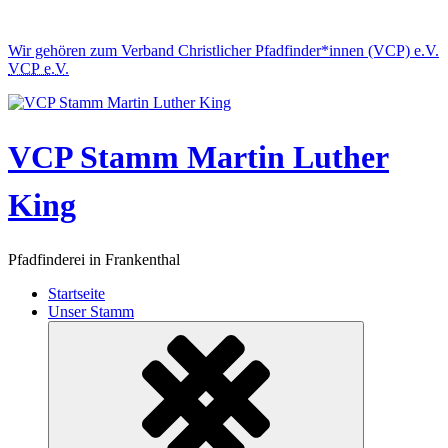
Skip
to
Wir gehören zum
Verband Christlicher Pfadfinder*innen (VCP) e.V.
content
VCP e.V.
VCP Stamm Martin Luther
King
Pfadfinderei in Frankenthal
Startseite
Unser Stamm