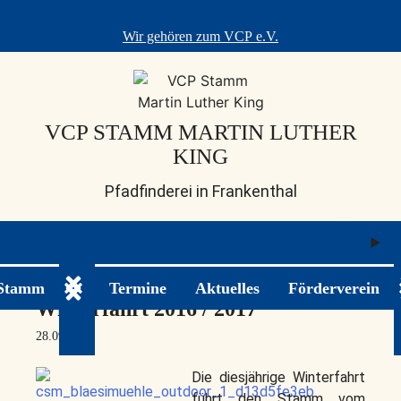
Skip
to
Wir gehören zum
VCP e.V.
content
VCP STAMM MARTIN LUTHER
KING
Pfadfinderei in Frankenthal
M
ö
 Stamm
Termine
Aktuelles
Förderverein
Untermenü ein-/ausklappen
Winterfahrt 2016 / 2017
28.09.2016
Die diesjährige Winterfahrt
führt den Stamm vom